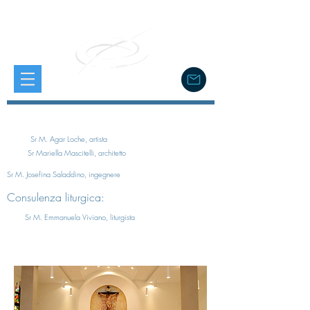
Sr M. Agar Loche, artista
Sr Mariella Mascitelli, architetto
Sr M. Josefina Saladdino, ingegnere
Consulenza liturgica:
Sr M. Emmanuela Viviano, liturgista