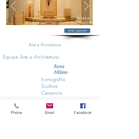
ROMA
Adeguamento liturgico e mosaici
Ante operam
Arte e Architettura
E
quipe Arte e Architettura:
Roma
Milano
Iconografia
Scultura
Ceramica
Contatti
Phone
Email
Facebook
>
Copyright Provincia Italiana Pie Discepole
del Divin Maestro